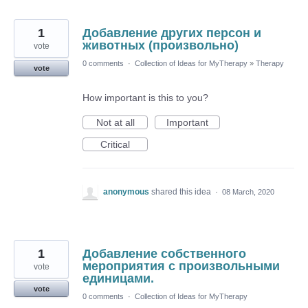
1
Добавление других персон и
животных (произвольно)
vote
0 comments
·
Collection of Ideas for MyTherapy
»
Therapy
vote
How important is this to you?
Not at all
Important
Critical
anonymous
shared this idea
·
08 March, 2020
1
Добавление собственного
мероприятия с произвольными
vote
единицами.
vote
0 comments
·
Collection of Ideas for MyTherapy