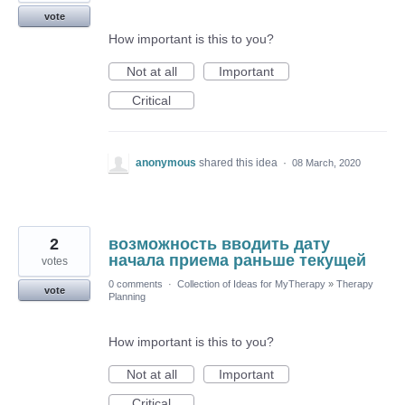
vote
How important is this to you?
Not at all
Important
Critical
anonymous
shared this idea
·
08 March, 2020
2
возможность вводить дату
начала приема раньше текущей
votes
0 comments
·
Collection of Ideas for MyTherapy
»
Therapy
vote
Planning
How important is this to you?
Not at all
Important
Critical