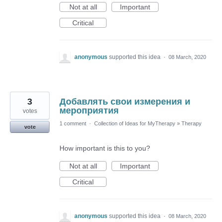
Not at all
Important
Critical
anonymous
supported this idea
·
08 March, 2020
3
Добавлять свои измерения и
мероприятия
votes
1 comment
·
Collection of Ideas for MyTherapy
»
Therapy
vote
How important is this to you?
Not at all
Important
Critical
anonymous
supported this idea
·
08 March, 2020