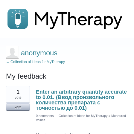
anonymous
← Collection of Ideas for MyTherapy
My feedback
13
1
Enter an arbitrary quantity accurate
results
found
to 0.01. (Ввод произвольного
vote
количества препарата с
точностью до 0.01)
vote
0 comments
·
Collection of Ideas for MyTherapy
»
Measured
Values