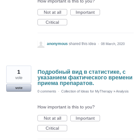
How important is this to you?
Not at all
Important
Critical
anonymous
shared this idea
·
08 March, 2020
1
Подробный вид в статистике, с
указанием фактического времени
vote
приема препаратов.
vote
0 comments
·
Collection of Ideas for MyTherapy
»
Analysis
How important is this to you?
Not at all
Important
Critical