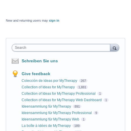
New and returning users may
sign in
Search
Schreiben Sie uns
Give feedback
Colección de ideas por MyTherapy
267
Collection of Ideas for MyTherapy
1,881
Collection of Ideas for MyTherapy Professional
1
Collection of Ideas for MyTherapy Web Dashboard
1
Ideensammlung für MyTherapy
891
Ideensammlung für MyTherapy Professional
9
Ideensammlung für MyTherapy Web
1
La boîte à idées de MyTherapy
189