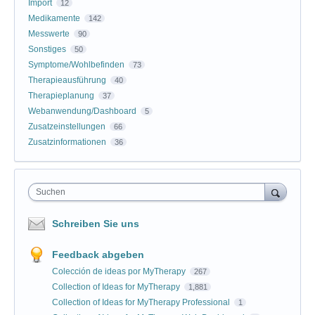
Import
12
Medikamente
142
Messwerte
90
Sonstiges
50
Symptome/Wohlbefinden
73
Therapieausführung
40
Therapieplanung
37
Webanwendung/Dashboard
5
Zusatzeinstellungen
66
Zusatzinformationen
36
Suchen
Schreiben Sie uns
Feedback abgeben
Colección de ideas por MyTherapy
267
Collection of Ideas for MyTherapy
1,881
Collection of Ideas for MyTherapy Professional
1