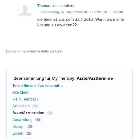
Thomas
kommentierte
·
Donnerstag, 07. November 2019, 08:35 Uhr
·
Bericht
die Idee ist aus dem Jahr 2018. Wann wäre eine
Lösung zu erwarten??
Login
für neue und bestehende User
Ideensammlung für MyTherapy
:
Ärzte/Arzttermine
Kategorien
Teilen Sie uns Ihre Idee mit…
Alle Ideen
Mein Feedback
Aktivitäten
36
Ärzte/Arzttermine
30
Auswertung
58
Design
22
Export
26