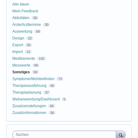
Alle Ideen
Mein Feedback
Aktivitäten
36
Ärzte/Arzttermine
30
Auswertung
58
Design
22
Export
26
Import
12
Medikamente
142
Messwerte
90
Sonstiges
50
Symptome/Wohlbefinden
73
Therapieausführung
40
Therapieplanung
37
Webanwendung/Dashboard
5
Zusatzeinstellungen
66
Zusatzinformationen
36
Suchen