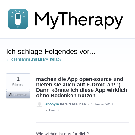
Zum
Inhalt
springen
Ich schlage Folgendes vor...
← Ideensammlung für MyTherapy
1
machen die App open-source und
bieten sie auch auf F-Droid an! :)
Stimme
Dann könnte ich diese App wirklich
ohne Bedenken nutzen
Abstimmen
anonym
teilte diese Idee
·
4. Januar 2018
·
Bericht…
Wie wichtig ist das für dich?