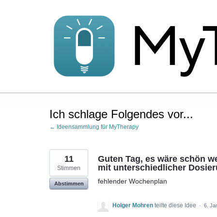
Zum
Inhalt
springen
Ich schlage Folgendes vor...
← Ideensammlung für MyTherapy
11
Guten Tag, es wäre schön w
mit unterschiedlicher Dosier
Stimmen
fehlender Wochenplan
Abstimmen
Holger Mohren
teilte diese Idee
·
6. Ja