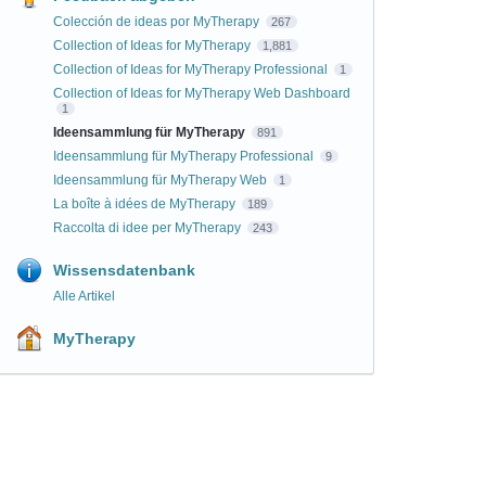
Colección de ideas por MyTherapy
267
Collection of Ideas for MyTherapy
1,881
Collection of Ideas for MyTherapy Professional
1
Collection of Ideas for MyTherapy Web Dashboard
1
Ideensammlung für MyTherapy
891
Ideensammlung für MyTherapy Professional
9
Ideensammlung für MyTherapy Web
1
La boîte à idées de MyTherapy
189
Raccolta di idee per MyTherapy
243
Wissensdatenbank
Alle Artikel
MyTherapy