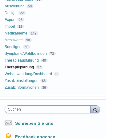
Auswertung
58
Design
22
Export
26
Import
12
Medikamente
142
Messwerte
90
Sonstiges
50
Symptome/Wohlbefinden
73
Therapieausführung
40
Therapieplanung
37
Webanwendung/Dashboard
5
Zusatzeinstellungen
66
Zusatzinformationen
36
Suchen
Schreiben Sie uns
Feedback abgeben