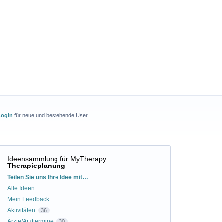
Login
für neue und bestehende User
Ideensammlung für MyTherapy
:
Therapieplanung
Kategorien
Teilen Sie uns Ihre Idee mit…
Alle Ideen
Mein Feedback
Aktivitäten
36
Ärzte/Arzttermine
30