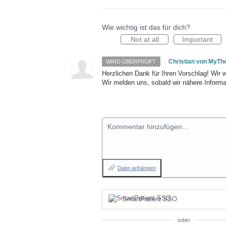
Wie wichtig ist das für dich?
Not at all
Important
·
Christian von MyTh
WIRD ÜBERPRÜFT
Herzlichen Dank für Ihren Vorschlag! Wir 
Wir melden uns, sobald wir nähere Informa
Kommentar hinzufügen…
Datei anhängen
SmartPatient SSO
oder