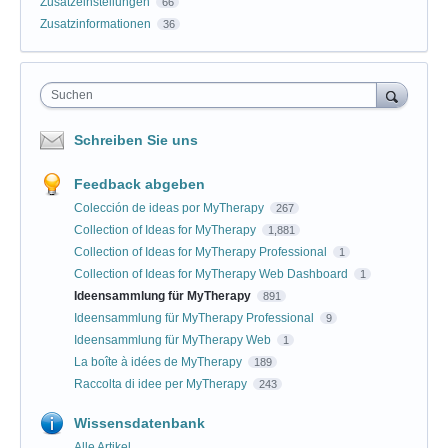
Zusatzeinstellungen
66
Zusatzinformationen
36
Suchen
Schreiben Sie uns
Feedback abgeben
Colección de ideas por MyTherapy
267
Collection of Ideas for MyTherapy
1,881
Collection of Ideas for MyTherapy Professional
1
Collection of Ideas for MyTherapy Web Dashboard
1
Ideensammlung für MyTherapy
891
Ideensammlung für MyTherapy Professional
9
Ideensammlung für MyTherapy Web
1
La boîte à idées de MyTherapy
189
Raccolta di idee per MyTherapy
243
Wissensdatenbank
Alle Artikel