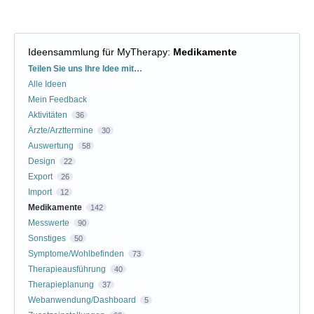
Ideensammlung für MyTherapy
:
Medikamente
Kategorien
Teilen Sie uns Ihre Idee mit…
Alle Ideen
Mein Feedback
Aktivitäten
36
Ärzte/Arzttermine
30
Auswertung
58
Design
22
Export
26
Import
12
Medikamente
142
Messwerte
90
Sonstiges
50
Symptome/Wohlbefinden
73
Therapieausführung
40
Therapieplanung
37
Webanwendung/Dashboard
5