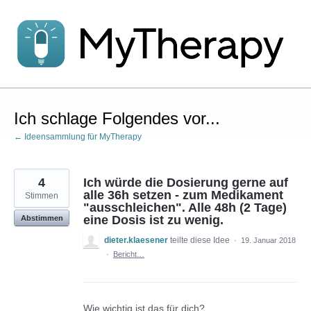
Zum
Inhalt
springen
Ich schlage Folgendes vor...
← Ideensammlung für MyTherapy
4
Ich würde die Dosierung gerne auf
alle 36h setzen - zum Medikament
Stimmen
"ausschleichen". Alle 48h (2 Tage)
eine Dosis ist zu wenig.
Abstimmen
dieter.klaesener
teilte diese Idee
·
19. Januar 2018
·
Bericht…
Wie wichtig ist das für dich?