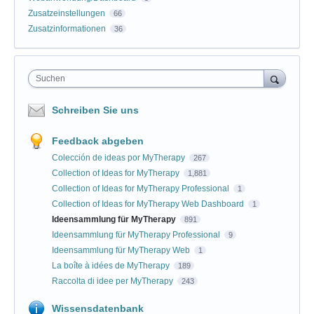
Zusatzeinstellungen
66
Zusatzinformationen
36
Suchen
Schreiben Sie uns
Feedback abgeben
Colección de ideas por MyTherapy
267
Collection of Ideas for MyTherapy
1,881
Collection of Ideas for MyTherapy Professional
1
Collection of Ideas for MyTherapy Web Dashboard
1
Ideensammlung für MyTherapy
891
Ideensammlung für MyTherapy Professional
9
Ideensammlung für MyTherapy Web
1
La boîte à idées de MyTherapy
189
Raccolta di idee per MyTherapy
243
Wissensdatenbank