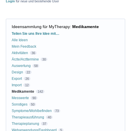
Login
für neue und bestehende User
Ideensammlung für MyTherapy
:
Medikamente
Kategorien
Teilen Sie uns Ihre Idee mit…
Alle Ideen
Mein Feedback
Aktivitäten
36
Ärzte/Arzttermine
30
Auswertung
58
Design
22
Export
26
Import
12
Medikamente
142
Messwerte
90
Sonstiges
50
Symptome/Wohlbefinden
73
Therapieausführung
40
Therapieplanung
37
Webanwendung/Dashboard
5