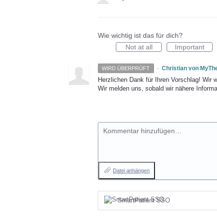
Wie wichtig ist das für dich?
Not at all
Important
·
Christian von MyTh
WIRD ÜBERPRÜFT
Herzlichen Dank für Ihren Vorschlag! Wir 
Wir melden uns, sobald wir nähere Informa
Kommentar hinzufügen…
Datei anhängen
SmartPatient SSO