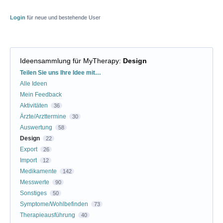
Login
für neue und bestehende User
Ideensammlung für MyTherapy
:
Design
Kategorien
Teilen Sie uns Ihre Idee mit…
Alle Ideen
Mein Feedback
Aktivitäten
36
Ärzte/Arzttermine
30
Auswertung
58
Design
22
Export
26
Import
12
Medikamente
142
Messwerte
90
Sonstiges
50
Symptome/Wohlbefinden
73
Therapieausführung
40