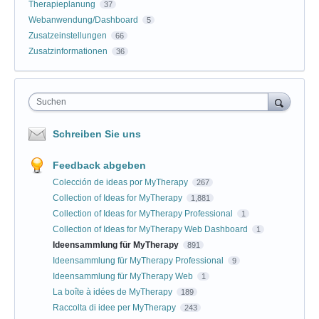
Therapieplanung
37
Webanwendung/Dashboard
5
Zusatzeinstellungen
66
Zusatzinformationen
36
Suchen
Schreiben Sie uns
Feedback abgeben
Colección de ideas por MyTherapy
267
Collection of Ideas for MyTherapy
1,881
Collection of Ideas for MyTherapy Professional
1
Collection of Ideas for MyTherapy Web Dashboard
1
Ideensammlung für MyTherapy
891
Ideensammlung für MyTherapy Professional
9
Ideensammlung für MyTherapy Web
1
La boîte à idées de MyTherapy
189
Raccolta di idee per MyTherapy
243