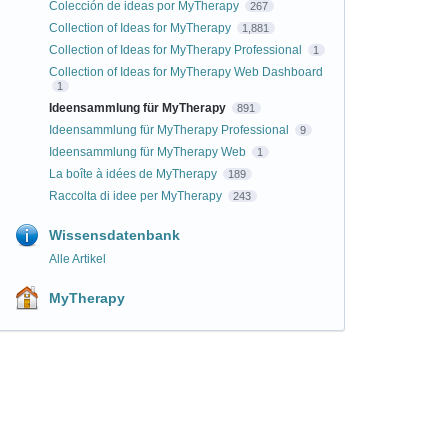
Colección de ideas por MyTherapy
267
Collection of Ideas for MyTherapy
1,881
Collection of Ideas for MyTherapy Professional
1
Collection of Ideas for MyTherapy Web Dashboard
1
Ideensammlung für MyTherapy
891
Ideensammlung für MyTherapy Professional
9
Ideensammlung für MyTherapy Web
1
La boîte à idées de MyTherapy
189
Raccolta di idee per MyTherapy
243
Wissensdatenbank
Alle Artikel
MyTherapy