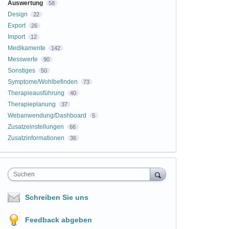
Auswertung
58
Design
22
Export
26
Import
12
Medikamente
142
Messwerte
90
Sonstiges
50
Symptome/Wohlbefinden
73
Therapieausführung
40
Therapieplanung
37
Webanwendung/Dashboard
5
Zusatzeinstellungen
66
Zusatzinformationen
36
Suchen
Schreiben Sie uns
Feedback abgeben