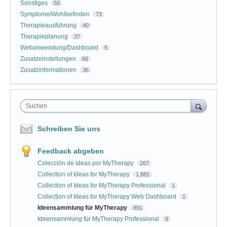
Sonstiges
50
Symptome/Wohlbefinden
73
Therapieausführung
40
Therapieplanung
37
Webanwendung/Dashboard
5
Zusatzeinstellungen
66
Zusatzinformationen
36
Suchen
Schreiben Sie uns
Feedback abgeben
Colección de ideas por MyTherapy
267
Collection of Ideas for MyTherapy
1,881
Collection of Ideas for MyTherapy Professional
1
Collection of Ideas for MyTherapy Web Dashboard
1
Ideensammlung für MyTherapy
891
Ideensammlung für MyTherapy Professional
9