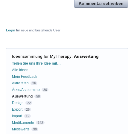
Kommentar schreiben
Login
für neue und bestehende User
Ideensammlung für MyTherapy
:
Auswertung
Kategorien
Teilen Sie uns Ihre Idee mit…
Alle Ideen
Mein Feedback
Aktivitäten
36
Ärzte/Arzttermine
30
Auswertung
58
Design
22
Export
26
Import
12
Medikamente
142
Messwerte
90