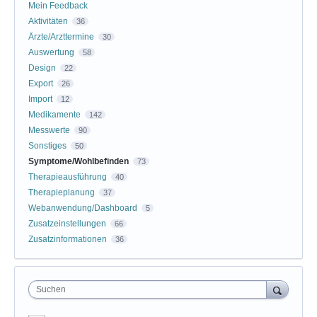
Mein Feedback
Aktivitäten
36
Ärzte/Arzttermine
30
Auswertung
58
Design
22
Export
26
Import
12
Medikamente
142
Messwerte
90
Sonstiges
50
Symptome/Wohlbefinden
73
Therapieausführung
40
Therapieplanung
37
Webanwendung/Dashboard
5
Zusatzeinstellungen
66
Zusatzinformationen
36
Suchen