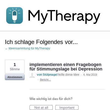
Zum
Inhalt
springen
Ich schlage Folgendes vor...
← Ideensammlung für MyTherapy
1
implementieren einen Fragebogen
für Stimmungslage bei Depression
Stimme
von Stülpnagel
teilte diese Idee
·
4. Mai 2019
Abstimmen
·
Bericht…
Wie wichtig ist das für dich?
Not at all
Important