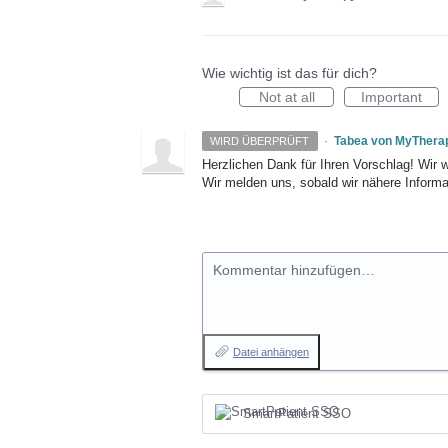
Wie wichtig ist das für dich?
Not at all
Important
·
Tabea von MyThera
WIRD ÜBERPRÜFT
Herzlichen Dank für Ihren Vorschlag! Wir 
Wir melden uns, sobald wir nähere Informa
Kommentar hinzufügen…
Datei anhängen
SmartPatient SSO