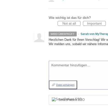
Wie wichtig ist das für dich?
Not at all
Important
·
Sarah von MyThera
WIRD ÜBERPRÜFT
Herzlichen Dank für Ihren Vorschlag! Wir 
Wir melden uns, sobald wir nähere Informa
Kommentar hinzufügen…
Datei anhängen
SmartPatient SSO