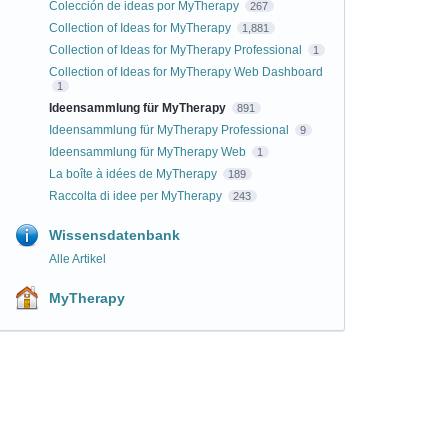
Colección de ideas por MyTherapy
267
Collection of Ideas for MyTherapy
1,881
Collection of Ideas for MyTherapy Professional
1
Collection of Ideas for MyTherapy Web Dashboard
1
Ideensammlung für MyTherapy
891
Ideensammlung für MyTherapy Professional
9
Ideensammlung für MyTherapy Web
1
La boîte à idées de MyTherapy
189
Raccolta di idee per MyTherapy
243
Wissensdatenbank
Alle Artikel
MyTherapy