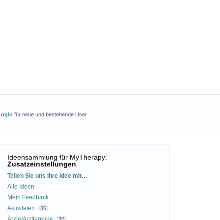
Login
für neue und bestehende User
Ideensammlung für MyTherapy
:
Zusatzeinstellungen
Kategorien
Teilen Sie uns Ihre Idee mit…
Alle Ideen
Mein Feedback
Aktivitäten
36
Ärzte/Arzttermine
30