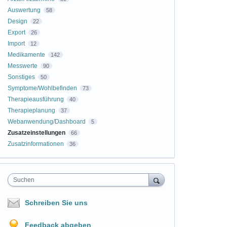
Auswertung
58
Design
22
Export
26
Import
12
Medikamente
142
Messwerte
90
Sonstiges
50
Symptome/Wohlbefinden
73
Therapieausführung
40
Therapieplanung
37
Webanwendung/Dashboard
5
Zusatzeinstellungen
66
Zusatzinformationen
36
Suchen
Schreiben Sie uns
Feedback abgeben