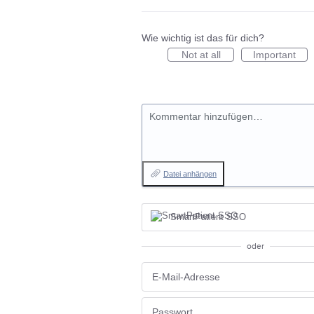
Wie wichtig ist das für dich?
Not at all
Important
Kommentar hinzufügen…
Datei anhängen
SmartPatient SSO
oder