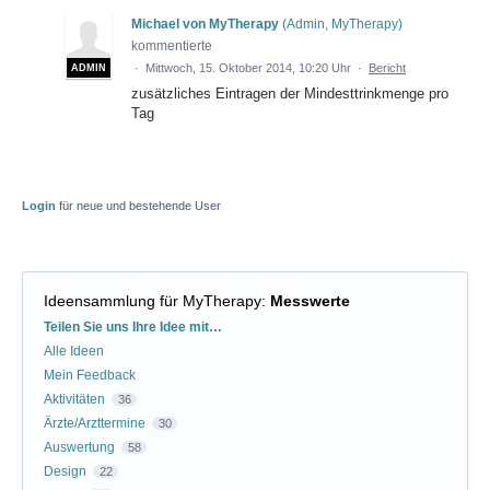
Michael von MyTherapy
(
Admin, MyTherapy
)
kommentierte
·
Mittwoch, 15. Oktober 2014, 10:20 Uhr
·
Bericht
ADMIN
zusätzliches Eintragen der Mindesttrinkmenge pro
Tag
Login
für neue und bestehende User
Ideensammlung für MyTherapy
:
Messwerte
Kategorien
Teilen Sie uns Ihre Idee mit…
Alle Ideen
Mein Feedback
Aktivitäten
36
Ärzte/Arzttermine
30
Auswertung
58
Design
22