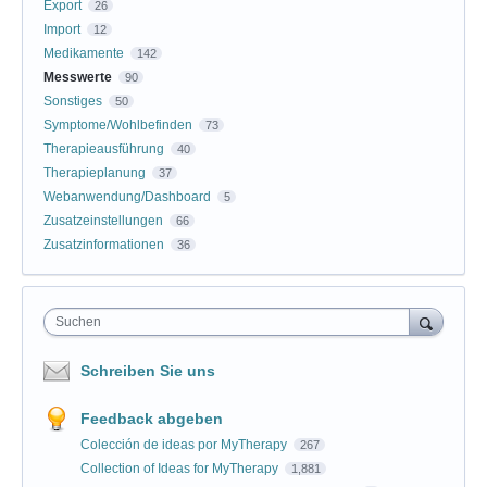
Export
26
Import
12
Medikamente
142
Messwerte
90
Sonstiges
50
Symptome/Wohlbefinden
73
Therapieausführung
40
Therapieplanung
37
Webanwendung/Dashboard
5
Zusatzeinstellungen
66
Zusatzinformationen
36
Suchen
Schreiben Sie uns
Feedback abgeben
Colección de ideas por MyTherapy
267
Collection of Ideas for MyTherapy
1,881