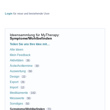
Login
für neue und bestehende User
Ideensammlung für MyTherapy
:
Symptome/Wohlbefinden
Kategorien
Teilen Sie uns Ihre Idee mit…
Alle Ideen
Mein Feedback
Aktivitäten
36
Ärzte/Arzttermine
30
Auswertung
58
Design
22
Export
26
Import
12
Medikamente
142
Messwerte
90
Sonstiges
50
Symptome/Wohlbefinden
73