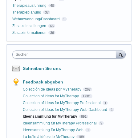
Therapieausführung
40
Therapieplanung
37
Webanwendung/Dashboard
5
Zusatzeinstellungen
66
Zusatzinformationen
36
Suchen
Schreiben Sie uns
Feedback abgeben
Colección de ideas por MyTherapy
267
Collection of Ideas for MyTherapy
1,881
Collection of Ideas for MyTherapy Professional
1
Collection of Ideas for MyTherapy Web Dashboard
1
Ideensammlung für MyTherapy
891
Ideensammlung für MyTherapy Professional
9
Ideensammlung für MyTherapy Web
1
La boîte à idées de MyTherapy
189