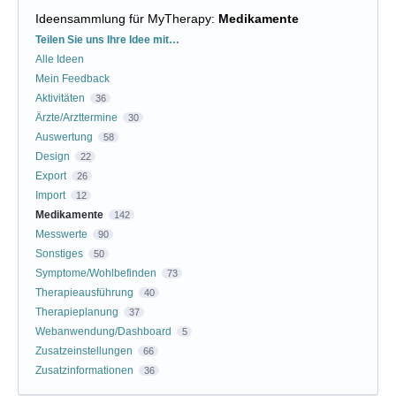
Ideensammlung für MyTherapy
:
Medikamente
Kategorien
Teilen Sie uns Ihre Idee mit…
Alle Ideen
Mein Feedback
Aktivitäten
36
Ärzte/Arzttermine
30
Auswertung
58
Design
22
Export
26
Import
12
Medikamente
142
Messwerte
90
Sonstiges
50
Symptome/Wohlbefinden
73
Therapieausführung
40
Therapieplanung
37
Webanwendung/Dashboard
5
Zusatzeinstellungen
66
Zusatzinformationen
36