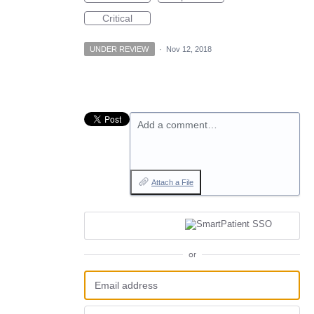
Critical
UNDER REVIEW
·
Nov 12, 2018
Add a comment…
Attach a File
or