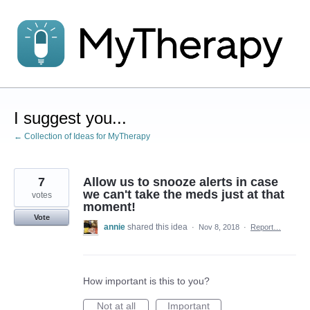
Skip
to
content
I suggest you...
← Collection of Ideas for MyTherapy
7
Allow us to snooze alerts in case
we can't take the meds just at that
votes
moment!
Vote
annie
shared this idea
·
Nov 8, 2018
·
Report…
How important is this to you?
Not at all
Important