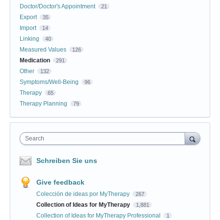
Doctor/Doctor's Appointment
21
Export
35
Import
14
Linking
40
Measured Values
126
Medication
291
Other
132
Symptoms/Well-Being
96
Therapy
65
Therapy Planning
79
Search
Schreiben Sie uns
Give feedback
Colección de ideas por MyTherapy
267
Collection of Ideas for MyTherapy
1,881
Collection of Ideas for MyTherapy Professional
1