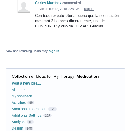
Carlos Martínez
commented
·
November 12, 2018 2:30 AM
·
Report
Con todo respeto. Sería bueno que la notificación
mostrará 2 botones directamente, uno de
POSPONER y otro de TOMAR. Gracias.
New and returning users may
sign in
Collection of Ideas for MyTherapy
:
Medication
Categories
Post a new idea…
All ideas
My feedback
Activities
99
Additional Information
125
Additional Settings
227
Analysis
40
Design
140