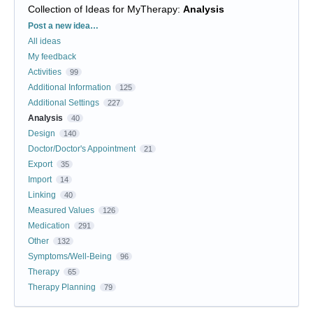
Collection of Ideas for MyTherapy
:
Analysis
Categories
Post a new idea…
All ideas
My feedback
Activities
99
Additional Information
125
Additional Settings
227
Analysis
40
Design
140
Doctor/Doctor's Appointment
21
Export
35
Import
14
Linking
40
Measured Values
126
Medication
291
Other
132
Symptoms/Well-Being
96
Therapy
65
Therapy Planning
79