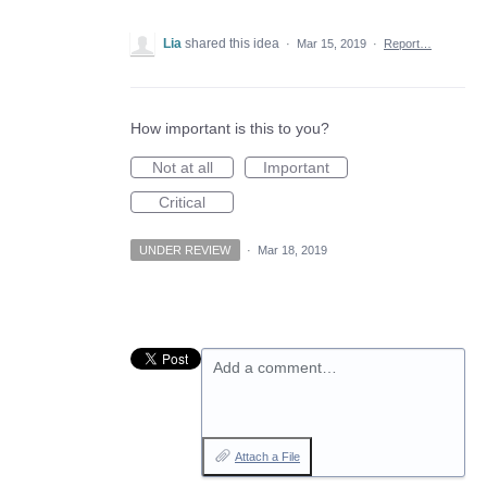
Lia
shared this idea
·
Mar 15, 2019
·
Report…
How important is this to you?
Not at all
Important
Critical
UNDER REVIEW
·
Mar 18, 2019
Add a comment…
Attach a File