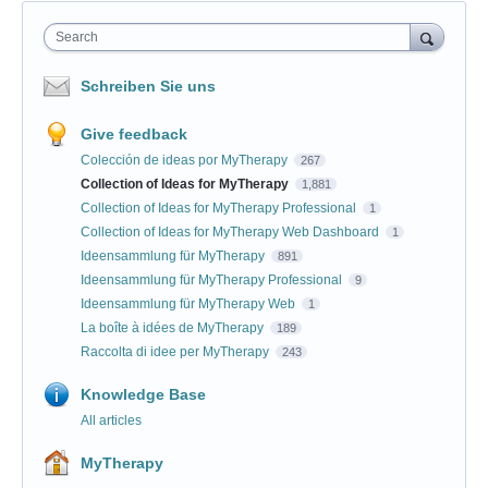
Search
Schreiben Sie uns
Give feedback
Colección de ideas por MyTherapy
267
Collection of Ideas for MyTherapy
1,881
Collection of Ideas for MyTherapy Professional
1
Collection of Ideas for MyTherapy Web Dashboard
1
Ideensammlung für MyTherapy
891
Ideensammlung für MyTherapy Professional
9
Ideensammlung für MyTherapy Web
1
La boîte à idées de MyTherapy
189
Raccolta di idee per MyTherapy
243
Knowledge Base
All articles
MyTherapy