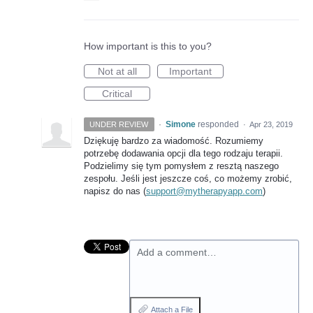
How important is this to you?
Not at all
Important
Critical
·
Simone
responded
UNDER REVIEW
·
Apr 23, 2019
Dziękuję bardzo za wiadomość. Rozumiemy
potrzebę dodawania opcji dla tego rodzaju terapii.
Podzielimy się tym pomysłem z resztą naszego
zespołu. Jeśli jest jeszcze coś, co możemy zrobić,
napisz do nas (
support@mytherapyapp.com
)
Add a comment…
Attach a File