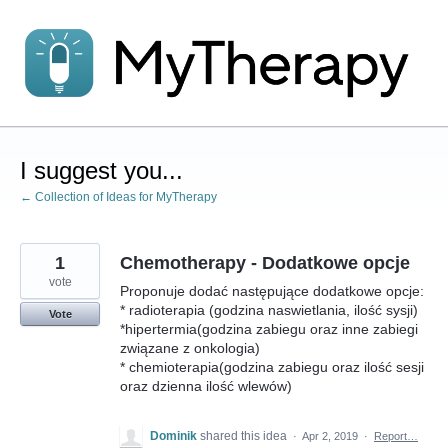
Skip
to
content
I suggest you...
← Collection of Ideas for MyTherapy
1
Chemotherapy - Dodatkowe opcje
vote
Proponuje dodać następujące dodatkowe opcje:
* radioterapia (godzina naswietlania, ilość sysji)
Vote
*hipertermia(godzina zabiegu oraz inne zabiegi
związane z onkologia)
* chemioterapia(godzina zabiegu oraz ilość sesji
oraz dzienna ilość wlewów)
Dominik
shared this idea
·
Apr 2, 2019
·
Report…