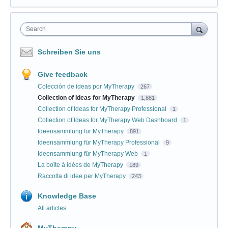
Search
Schreiben Sie uns
Give feedback
Colección de ideas por MyTherapy
267
Collection of Ideas for MyTherapy
1,881
Collection of Ideas for MyTherapy Professional
1
Collection of Ideas for MyTherapy Web Dashboard
1
Ideensammlung für MyTherapy
891
Ideensammlung für MyTherapy Professional
9
Ideensammlung für MyTherapy Web
1
La boîte à idées de MyTherapy
189
Raccolta di idee per MyTherapy
243
Knowledge Base
All articles
MyTherapy