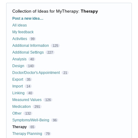
Collection of Ideas for MyTherapy
:
Therapy
Categories
Post a new idea…
All ideas
My feedback
Activities
99
Additional Information
125
Additional Settings
227
Analysis
40
Design
140
Doctor/Doctor's Appointment
21
Export
35
Import
14
Linking
40
Measured Values
126
Medication
291
Other
132
Symptoms/Well-Being
96
Therapy
65
Therapy Planning
79