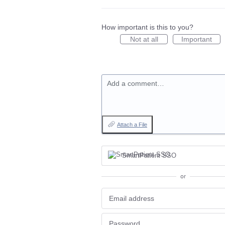
How important is this to you?
Not at all
Important
Add a comment…
Attach a File
SmartPatient SSO
or