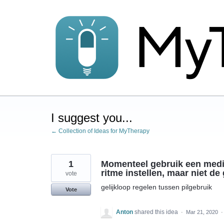
Skip
to
content
I suggest you...
← Collection of Ideas for MyTherapy
1
Momenteel gebruik een medic
ritme instellen, maar niet d
vote
gelijkloop regelen tussen pilgebruik
Vote
Anton
shared this idea
·
Mar 21, 2020