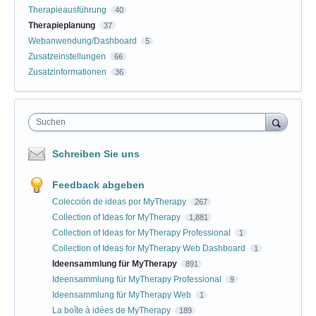
Therapieausführung
40
Therapieplanung
37
Webanwendung/Dashboard
5
Zusatzeinstellungen
66
Zusatzinformationen
36
Suchen
Schreiben Sie uns
Feedback abgeben
Colección de ideas por MyTherapy
267
Collection of Ideas for MyTherapy
1,881
Collection of Ideas for MyTherapy Professional
1
Collection of Ideas for MyTherapy Web Dashboard
1
Ideensammlung für MyTherapy
891
Ideensammlung für MyTherapy Professional
9
Ideensammlung für MyTherapy Web
1
La boîte à idées de MyTherapy
189