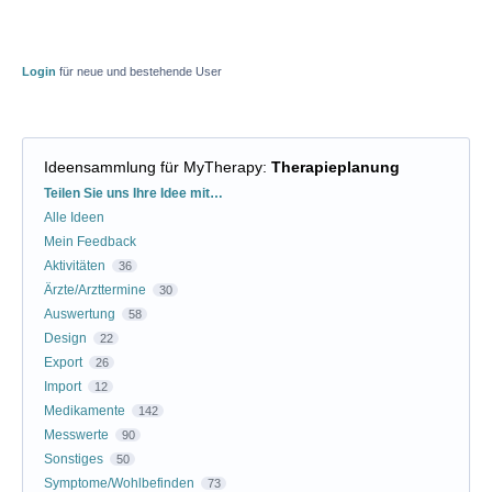
Login
für neue und bestehende User
Ideensammlung für MyTherapy
:
Therapieplanung
Kategorien
Teilen Sie uns Ihre Idee mit…
Alle Ideen
Mein Feedback
Aktivitäten
36
Ärzte/Arzttermine
30
Auswertung
58
Design
22
Export
26
Import
12
Medikamente
142
Messwerte
90
Sonstiges
50
Symptome/Wohlbefinden
73