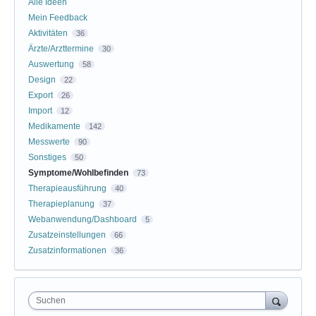
Alle Ideen
Mein Feedback
Aktivitäten
36
Ärzte/Arzttermine
30
Auswertung
58
Design
22
Export
26
Import
12
Medikamente
142
Messwerte
90
Sonstiges
50
Symptome/Wohlbefinden
73
Therapieausführung
40
Therapieplanung
37
Webanwendung/Dashboard
5
Zusatzeinstellungen
66
Zusatzinformationen
36
Suchen