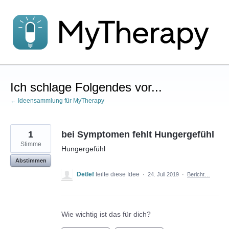
Zum
Inhalt
springen
Ich schlage Folgendes vor...
← Ideensammlung für MyTherapy
1
bei Symptomen fehlt Hungergefühl
Stimme
Hungergefühl
Abstimmen
Detlef
teilte diese Idee
·
24. Juli 2019
·
Bericht…
Wie wichtig ist das für dich?