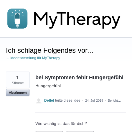
Zum
Inhalt
springen
Ich schlage Folgendes vor...
← Ideensammlung für MyTherapy
1
bei Symptomen fehlt Hungergefühl
Stimme
Hungergefühl
Abstimmen
Detlef
teilte diese Idee
·
24. Juli 2019
·
Bericht…
Wie wichtig ist das für dich?