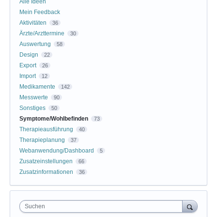
Alle Ideen
Mein Feedback
Aktivitäten
36
Ärzte/Arzttermine
30
Auswertung
58
Design
22
Export
26
Import
12
Medikamente
142
Messwerte
90
Sonstiges
50
Symptome/Wohlbefinden
73
Therapieausführung
40
Therapieplanung
37
Webanwendung/Dashboard
5
Zusatzeinstellungen
66
Zusatzinformationen
36
Suchen