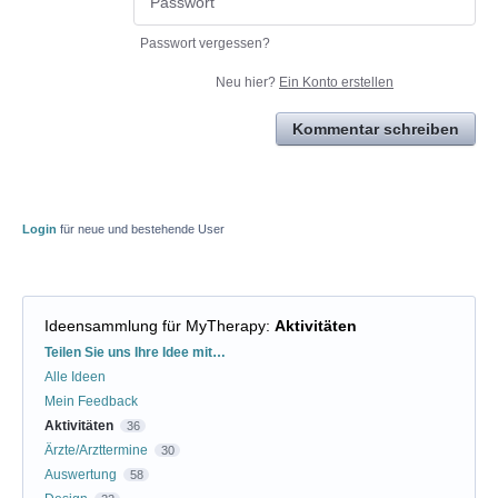
Passwort vergessen?
Neu hier?
Ein Konto erstellen
Kommentar schreiben
Login
für neue und bestehende User
Ideensammlung für MyTherapy
:
Aktivitäten
Kategorien
Teilen Sie uns Ihre Idee mit…
Alle Ideen
Mein Feedback
Aktivitäten
36
Ärzte/Arzttermine
30
Auswertung
58