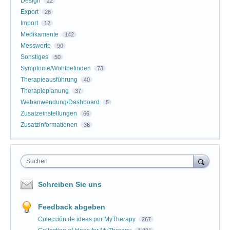
Design
22
Export
26
Import
12
Medikamente
142
Messwerte
90
Sonstiges
50
Symptome/Wohlbefinden
73
Therapieausführung
40
Therapieplanung
37
Webanwendung/Dashboard
5
Zusatzeinstellungen
66
Zusatzinformationen
36
Suchen
Schreiben Sie uns
Feedback abgeben
Colección de ideas por MyTherapy
267