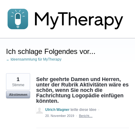
Zum
Inhalt
springen
Ich schlage Folgendes vor...
← Ideensammlung für MyTherapy
1
Sehr geehrte Damen und Herren,
unter der Rubrik Aktivitäten wäre es
Stimme
schön, wenn Sie noch die
Fachrichtung Logopädie einfügen
Abstimmen
könnten.
Ulrich Wagner
teilte diese Idee
·
20. November 2019
·
Bericht…