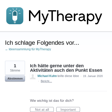
Zum
Inhalt
springen
Ich schlage Folgendes vor...
← Ideensammlung für MyTherapy
1
Ich hätte gerne unter den
Aktivitäten auch den Punkt Essen
Stimme
Michael Kuhn
teilte diese Idee
·
19. Januar 2020
Abstimmen
·
Bericht…
Wie wichtig ist das für dich?
Not at all
Important