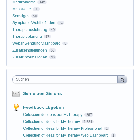
Medikamente
142
Messwerte
90
Sonstiges
50
Symptome/Wohlbefinden
73
Therapieausführung
40
Therapieplanung
37
Webanwendung/Dashboard
5
Zusatzeinstellungen
66
Zusatzinformationen
36
Suchen
Schreiben Sie uns
Feedback abgeben
Colección de ideas por MyTherapy
267
Collection of Ideas for MyTherapy
1,881
Collection of Ideas for MyTherapy Professional
1
Collection of Ideas for MyTherapy Web Dashboard
1