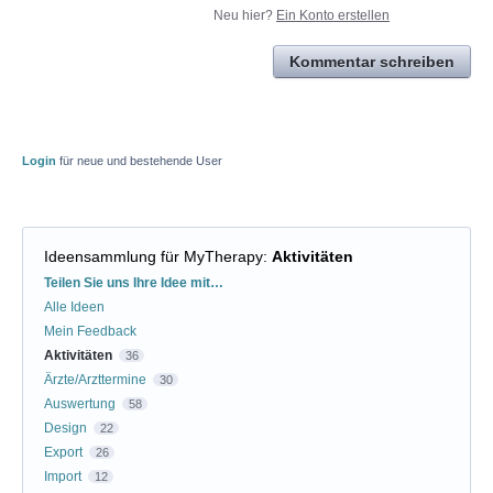
Neu hier?
Ein Konto erstellen
Kommentar schreiben
Login
für neue und bestehende User
Ideensammlung für MyTherapy
:
Aktivitäten
Kategorien
Teilen Sie uns Ihre Idee mit…
Alle Ideen
Mein Feedback
Aktivitäten
36
Ärzte/Arzttermine
30
Auswertung
58
Design
22
Export
26
Import
12