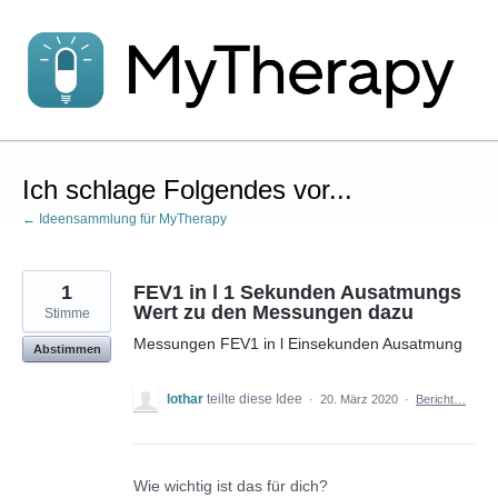
Zum
Inhalt
springen
Ich schlage Folgendes vor...
← Ideensammlung für MyTherapy
1
FEV1 in l 1 Sekunden Ausatmungs
Wert zu den Messungen dazu
Stimme
Messungen FEV1 in l Einsekunden Ausatmung
Abstimmen
lothar
teilte diese Idee
·
20. März 2020
·
Bericht…
Wie wichtig ist das für dich?