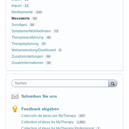
Import
12
Medikamente
142
Messwerte
90
Sonstiges
50
Symptome/Wohlbefinden
73
Therapieausführung
40
Therapieplanung
37
Webanwendung/Dashboard
5
Zusatzeinstellungen
66
Zusatzinformationen
36
Suchen
Schreiben Sie uns
Feedback abgeben
Colección de ideas por MyTherapy
267
Collection of Ideas for MyTherapy
1,881
Collection of Ideas for MyTherapy Professional
1