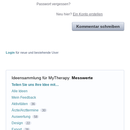
Passwort vergessen?
Neu hier?
Ein Konto erstellen
Kommentar schreiben
Login
für neue und bestehende User
Ideensammlung für MyTherapy
:
Messwerte
Kategorien
Teilen Sie uns Ihre Idee mit…
Alle Ideen
Mein Feedback
Aktivitäten
36
Ärzte/Arzttermine
30
Auswertung
58
Design
22
Export
26