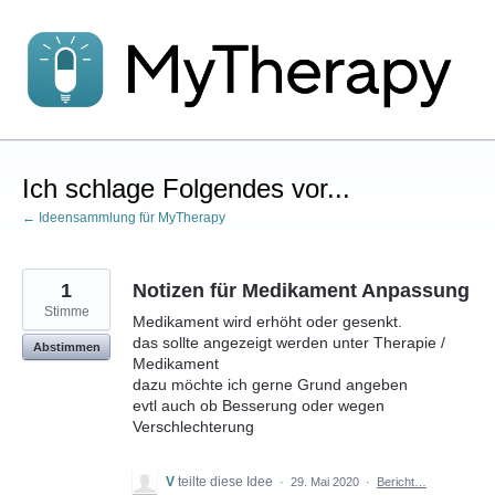
Zum
Inhalt
springen
Ich schlage Folgendes vor...
← Ideensammlung für MyTherapy
1
Notizen für Medikament Anpassung
Stimme
Medikament wird erhöht oder gesenkt.
das sollte angezeigt werden unter Therapie /
Abstimmen
Medikament
dazu möchte ich gerne Grund angeben
evtl auch ob Besserung oder wegen
Verschlechterung
V
teilte diese Idee
·
29. Mai 2020
·
Bericht…