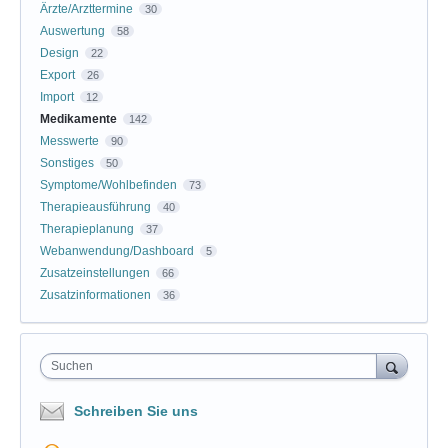
Ärzte/Arzttermine
30
Auswertung
58
Design
22
Export
26
Import
12
Medikamente
142
Messwerte
90
Sonstiges
50
Symptome/Wohlbefinden
73
Therapieausführung
40
Therapieplanung
37
Webanwendung/Dashboard
5
Zusatzeinstellungen
66
Zusatzinformationen
36
Suchen
Schreiben Sie uns