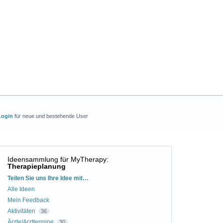
Login
für neue und bestehende User
Ideensammlung für MyTherapy
:
Therapieplanung
Kategorien
Teilen Sie uns Ihre Idee mit…
Alle Ideen
Mein Feedback
Aktivitäten
36
Ärzte/Arzttermine
30