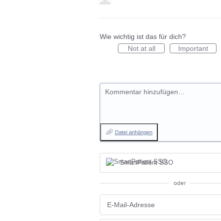
Wie wichtig ist das für dich?
Not at all
Important
Kommentar hinzufügen…
Datei anhängen
SmartPatient SSO
oder