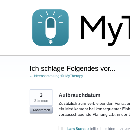
Zum
Inhalt
springen
Ich schlage Folgendes vor...
← Ideensammlung für MyTherapy
3
Aufbrauchdatum
Stimmen
Zusätzlich zum verbleibenden Vorrat 
ein Medikament bei konsequenter Einha
Abstimmen
vorausschauende Planung z.B. in der U
Lars Starzetz
teilte diese Idee
·
27. Jun