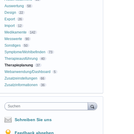
Auswertung
58
Design
22
Export
26
Import
12
Medikamente
142
Messwerte
90
Sonstiges
50
Symptome/Wohlbefinden
73
Therapieausführung
40
Therapieplanung
37
Webanwendung/Dashboard
5
Zusatzeinstellungen
66
Zusatzinformationen
36
Suchen
Schreiben Sie uns
Feedback abgeben