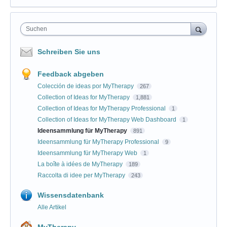
Suchen
Schreiben Sie uns
Feedback abgeben
Colección de ideas por MyTherapy
267
Collection of Ideas for MyTherapy
1,881
Collection of Ideas for MyTherapy Professional
1
Collection of Ideas for MyTherapy Web Dashboard
1
Ideensammlung für MyTherapy
891
Ideensammlung für MyTherapy Professional
9
Ideensammlung für MyTherapy Web
1
La boîte à idées de MyTherapy
189
Raccolta di idee per MyTherapy
243
Wissensdatenbank
Alle Artikel
MyTherapy