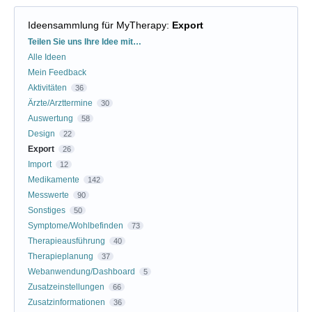
Ideensammlung für MyTherapy
:
Export
Kategorien
Teilen Sie uns Ihre Idee mit…
Alle Ideen
Mein Feedback
Aktivitäten
36
Ärzte/Arzttermine
30
Auswertung
58
Design
22
Export
26
Import
12
Medikamente
142
Messwerte
90
Sonstiges
50
Symptome/Wohlbefinden
73
Therapieausführung
40
Therapieplanung
37
Webanwendung/Dashboard
5
Zusatzeinstellungen
66
Zusatzinformationen
36