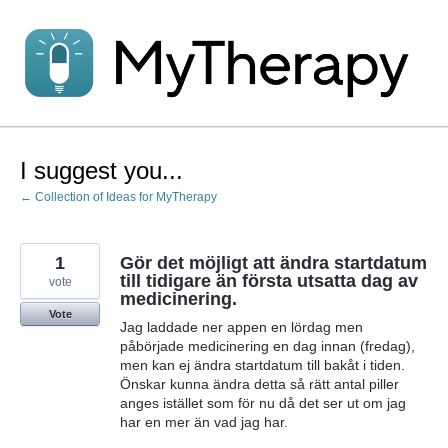
Skip
to
content
I suggest you...
← Collection of Ideas for MyTherapy
1
Gör det möjligt att ändra startdatum
till tidigare än första utsatta dag av
vote
medicinering.
Vote
Jag laddade ner appen en lördag men
påbörjade medicinering en dag innan (fredag),
men kan ej ändra startdatum till bakåt i tiden.
Önskar kunna ändra detta så rätt antal piller
anges istället som för nu då det ser ut om jag
har en mer än vad jag har.