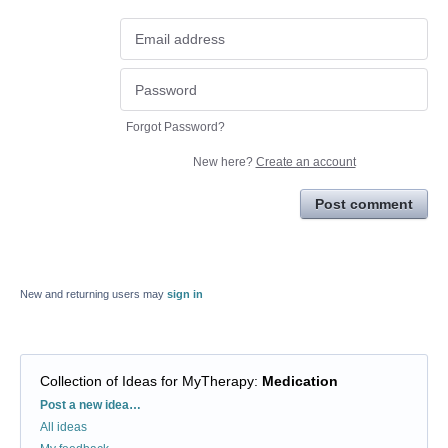
Forgot Password?
New here?
Create an account
Post comment
New and returning users may
sign in
Collection of Ideas for MyTherapy
:
Medication
Categories
Post a new idea…
All ideas