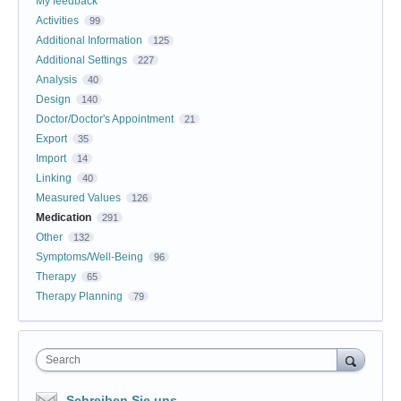
My feedback
Activities
99
Additional Information
125
Additional Settings
227
Analysis
40
Design
140
Doctor/Doctor's Appointment
21
Export
35
Import
14
Linking
40
Measured Values
126
Medication
291
Other
132
Symptoms/Well-Being
96
Therapy
65
Therapy Planning
79
Search
Schreiben Sie uns