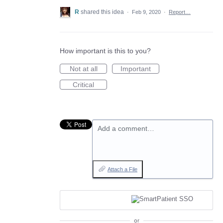
R
shared this idea
·
Feb 9, 2020
·
Report…
How important is this to you?
Not at all
Important
Critical
Add a comment…
Attach a File
or