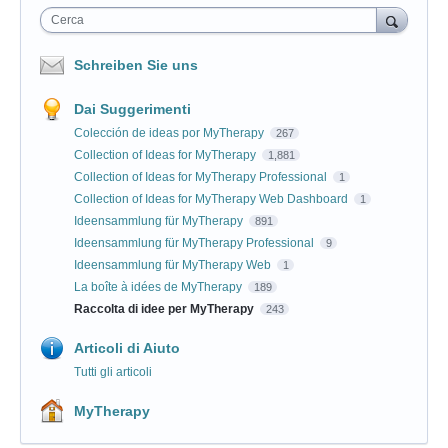
Cerca
Schreiben Sie uns
Dai Suggerimenti
Colección de ideas por MyTherapy
267
Collection of Ideas for MyTherapy
1,881
Collection of Ideas for MyTherapy Professional
1
Collection of Ideas for MyTherapy Web Dashboard
1
Ideensammlung für MyTherapy
891
Ideensammlung für MyTherapy Professional
9
Ideensammlung für MyTherapy Web
1
La boîte à idées de MyTherapy
189
Raccolta di idee per MyTherapy
243
Articoli di Aiuto
Tutti gli articoli
MyTherapy