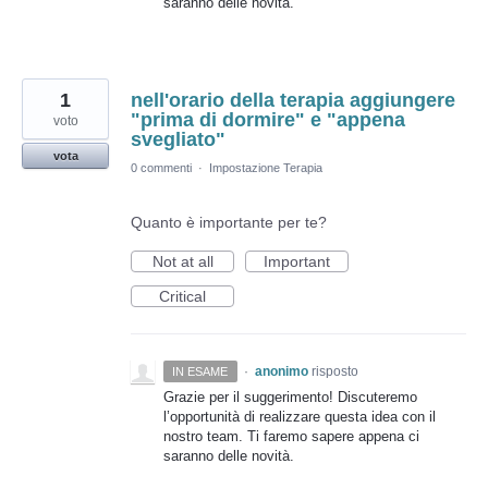
saranno delle novità.
1
nell'orario della terapia aggiungere
"prima di dormire" e "appena
voto
svegliato"
vota
0 commenti
·
Impostazione Terapia
Quanto è importante per te?
Not at all
Important
Critical
·
anonimo
risposto
IN ESAME
Grazie per il suggerimento! Discuteremo
l’opportunità di realizzare questa idea con il
nostro team. Ti faremo sapere appena ci
saranno delle novità.