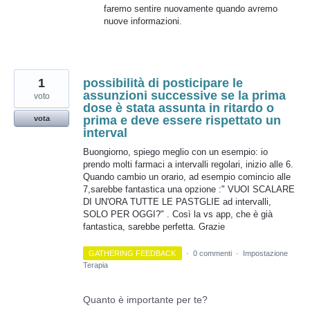
faremo sentire nuovamente quando avremo
nuove informazioni.
1
possibilità di posticipare le
assunzioni successive se la prima
voto
dose è stata assunta in ritardo o
prima e deve essere rispettato un
vota
interval
Buongiorno, spiego meglio con un esempio: io
prendo molti farmaci a intervalli regolari, inizio alle 6.
Quando cambio un orario, ad esempio comincio alle
7,sarebbe fantastica una opzione :" VUOI SCALARE
DI UN'ORA TUTTE LE PASTGLIE ad intervalli,
SOLO PER OGGI?" . Così la vs app, che è già
fantastica, sarebbe perfetta. Grazie
GATHERING FEEDBACK
·
0 commenti
·
Impostazione
Terapia
Quanto è importante per te?