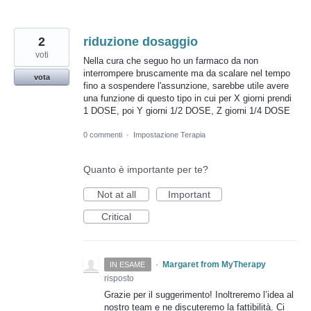
2
riduzione dosaggio
voti
Nella cura che seguo ho un farmaco da non
interrompere bruscamente ma da scalare nel tempo
vota
fino a sospendere l'assunzione, sarebbe utile avere
una funzione di questo tipo in cui per X giorni prendi
1 DOSE, poi Y giorni 1/2 DOSE, Z giorni 1/4 DOSE
0 commenti
·
Impostazione Terapia
Quanto è importante per te?
Not at all
Important
Critical
·
Margaret from MyTherapy
IN ESAME
risposto
Grazie per il suggerimento! Inoltreremo l’idea al
nostro team e ne discuteremo la fattibilità. Ci