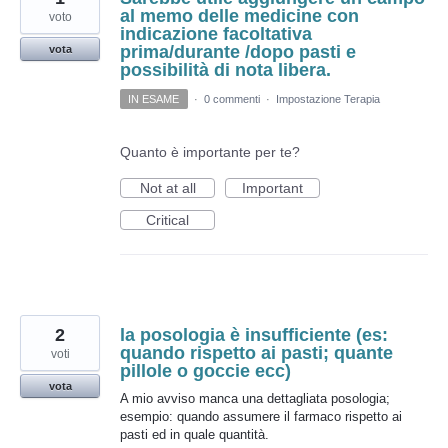
al memo delle medicine con
voto
indicazione facoltativa
prima/durante /dopo pasti e
vota
possibilità di nota libera.
IN ESAME
·
0 commenti
·
Impostazione Terapia
Quanto è importante per te?
Not at all
Important
Critical
2
la posologia è insufficiente (es:
quando rispetto ai pasti; quante
voti
pillole o goccie ecc)
vota
A mio avviso manca una dettagliata posologia;
esempio: quando assumere il farmaco rispetto ai
pasti ed in quale quantità.