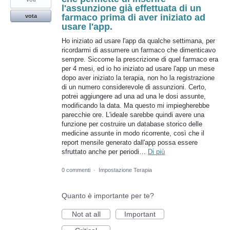
l'assunzione già effettuata di un
farmaco prima di aver iniziato ad
vota
usare l'app.
Ho iniziato ad usare l'app da qualche settimana, per
ricordarmi di assumere un farmaco che dimenticavo
sempre. Siccome la prescrizione di quel farmaco era
per 4 mesi, ed io ho iniziato ad usare l'app un mese
dopo aver iniziato la terapia, non ho la registrazione
di un numero considerevole di assunzioni. Certo,
potrei aggiungere ad una ad una le dosi assunte,
modificando la data. Ma questo mi impiegherebbe
parecchie ore. L'ideale sarebbe quindi avere una
funzione per costruire un database storico delle
medicine assunte in modo ricorrente, così che il
report mensile generato dall'app possa essere
sfruttato anche per periodi…
Di più
0 commenti
·
Impostazione Terapia
Quanto è importante per te?
Not at all
Important