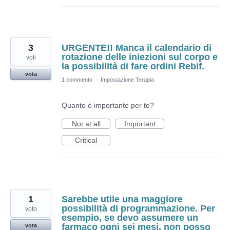
3
URGENTE!! Manca il calendario di
rotazione delle iniezioni sul corpo e
voti
la possibilità di fare ordini Rebif.
vota
1 commento
·
Impostazione Terapia
Quanto è importante per te?
Not at all
Important
Critical
1
Sarebbe utile una maggiore
possibilità di programmazione. Per
voto
esempio, se devo assumere un
farmaco ogni sei mesi, non posso
vota