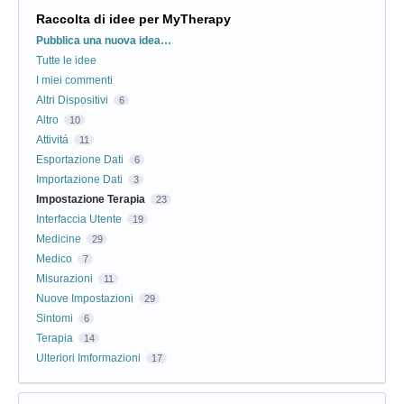
Raccolta di idee per MyTherapy
Categorie
Pubblica una nuova idea…
Tutte le idee
I miei commenti
Altri Dispositivi
6
Altro
10
Attivitá
11
Esportazione Dati
6
Importazione Dati
3
Impostazione Terapia
23
Interfaccia Utente
19
Medicine
29
Medico
7
Misurazioni
11
Nuove Impostazioni
29
Sintomi
6
Terapia
14
Ulteriori Imformazioni
17