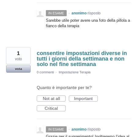
·
anonimo
risposto
IN ESAME
Sarebbe utile poter avere una foto della pillola a
fianco della terapia
1
consentire impostazioni diverse in
tutti i giorni della settimana e non
voto
solo nel fine settimana
vota
0 commenti
·
Impostazione Terapia
Quanto è importante per te?
Not at all
Important
Critical
·
anonimo
risposto
IN ESAME
Grazie per il suggerimento! Inoltreremo l’idea al