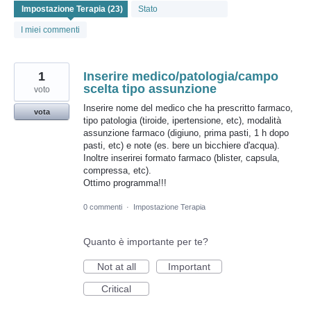
trovati
Stato
I miei commenti
1
Inserire medico/patologia/campo
scelta tipo assunzione
voto
Inserire nome del medico che ha prescritto farmaco,
vota
tipo patologia (tiroide, ipertensione, etc), modalità
assunzione farmaco (digiuno, prima pasti, 1 h dopo
pasti, etc) e note (es. bere un bicchiere d'acqua).
Inoltre inserirei formato farmaco (blister, capsula,
compressa, etc).
Ottimo programma!!!
0 commenti
·
Impostazione Terapia
Quanto è importante per te?
Not at all
Important
Critical