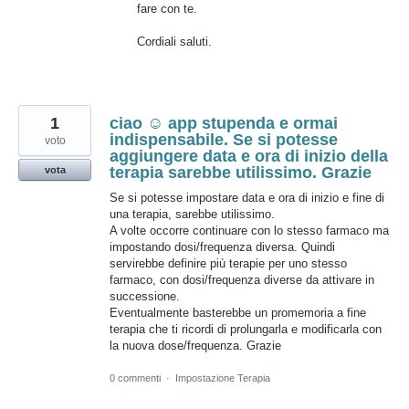
fare con te.
Cordiali saluti.
1
ciao ☺️ app stupenda e ormai
indispensabile. Se si potesse
voto
aggiungere data e ora di inizio della
terapia sarebbe utilissimo. Grazie
vota
Se si potesse impostare data e ora di inizio e fine di
una terapia, sarebbe utilissimo.
A volte occorre continuare con lo stesso farmaco ma
impostando dosi/frequenza diversa. Quindi
servirebbe definire più terapie per uno stesso
farmaco, con dosi/frequenza diverse da attivare in
successione.
Eventualmente basterebbe un promemoria a fine
terapia che ti ricordi di prolungarla e modificarla con
la nuova dose/frequenza. Grazie
0 commenti
·
Impostazione Terapia