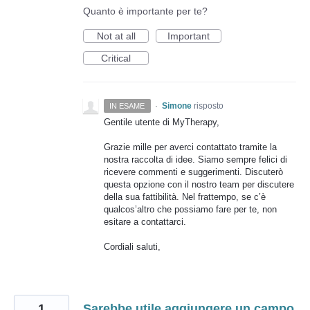
Quanto è importante per te?
Not at all
Important
Critical
·
Simone
risposto
IN ESAME
Gentile utente di MyTherapy,
Grazie mille per averci contattato tramite la
nostra raccolta di idee. Siamo sempre felici di
ricevere commenti e suggerimenti. Discuterò
questa opzione con il nostro team per discutere
della sua fattibilità. Nel frattempo, se c’è
qualcos’altro che possiamo fare per te, non
esitare a contattarci.
Cordiali saluti,
1
Sarebbe utile aggiungere un campo