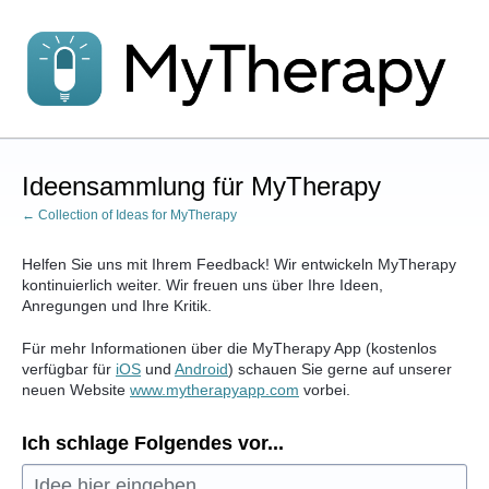
Zum
Inhalt
springen
Ideensammlung für MyTherapy
← Collection of Ideas for MyTherapy
Helfen Sie uns mit Ihrem Feedback! Wir entwickeln MyTherapy
kontinuierlich weiter. Wir freuen uns über Ihre Ideen,
Anregungen und Ihre Kritik.
Für mehr Informationen über die MyTherapy App (kostenlos
verfügbar für
iOS
und
Android
) schauen Sie gerne auf unserer
neuen Website
www.mytherapyapp.com
vorbei.
Ich schlage Folgendes vor...
Idee hier eingeben