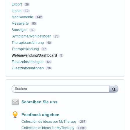
Export
26
Import
12
Medikamente
142
Messwerte
90
Sonstiges
50
Symptome/Wohlbefinden
73
Therapieausführung
40
Therapieplanung
37
Webanwendung/Dashboard
5
Zusatzeinstellungen
66
Zusatzinformationen
36
Suchen
Schreiben Sie uns
Feedback abgeben
Colección de ideas por MyTherapy
267
Collection of Ideas for MyTherapy
1,881