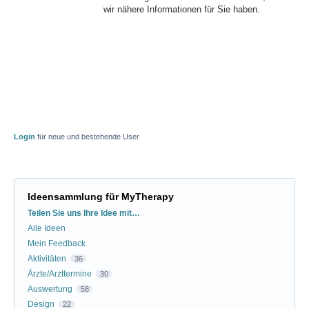
wir nähere Informationen für Sie haben.
Login
für neue und bestehende User
Ideensammlung für MyTherapy
Kategorien
Teilen Sie uns Ihre Idee mit…
Alle Ideen
Mein Feedback
Aktivitäten
36
Ärzte/Arzttermine
30
Auswertung
58
Design
22