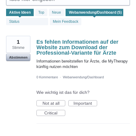
5
Aktive
Ideen
Top
Neue
gefundene
Ergebnisse
Status
Mein Feedback
1
Es fehlen Informationen auf der
Website zum Download der
Stimme
Professional-Variante für Ärzte
Abstimmen
Informationen bereitstellen für Ärzte, die MyTherapy
künftig nutzen möchten
0 Kommentare
·
Webanwendung/Dashboard
Wie wichtig ist das für dich?
Not at all
Important
Critical