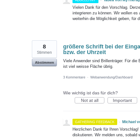
·
Tabea von MyThera
ABGELEHNT
Vielen Dank für den Vorschlag. Derze
integrieren zu können. Wir wollen es
weiterhin die Möglichkeit geben, für
8
größere Schrift bei der Eing
bzw. der Uhrzeit
Stimmen
Viele Anwender sind Brillenträger. Für di
Abstimmen
ist viel weisse Fläche übrig.
3 Kommentare
·
Webanwendung/Dashboard
Wie wichtig ist das für dich?
Not at all
Important
·
Michael 
GATHERING FEEDBACK
Herzlichen Dank für Ihren Vorschlag
diskutieren. Wir melden uns, sobald 