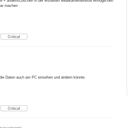
te + ändern/Löschen in der erstellten Medikamentenliste ermöglichen
kbar machen
Critical
die Daten auch am PC einsehen und ändern könnte.
Critical