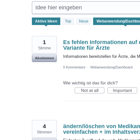
Idee hier eingeben
5
Aktive
Ideen
Top
Neue
gefundene
Ergebnisse
1
Es fehlen Informationen auf
Variante für Ärzte
Stimme
Informationen bereitstellen für Ärzte, di
Abstimmen
0 Kommentare
·
Webanwendung/Dashboard
Wie wichtig ist das für dich?
Not at all
Important
4
ändern/löschen von Medikam
vereinfachen + im Inhaltsve
Stimmen