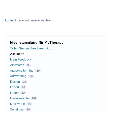
Login
für neue und bestehende User
Ideensammlung für MyTherapy
Kategorien
Teilen Sie uns Ihre Idee mit…
Alle Ideen
Mein Feedback
Aktivitäten
36
Ärzte/Arzttermine
30
Auswertung
58
Design
22
Export
26
Import
12
Medikamente
142
Messwerte
90
Sonstiges
50