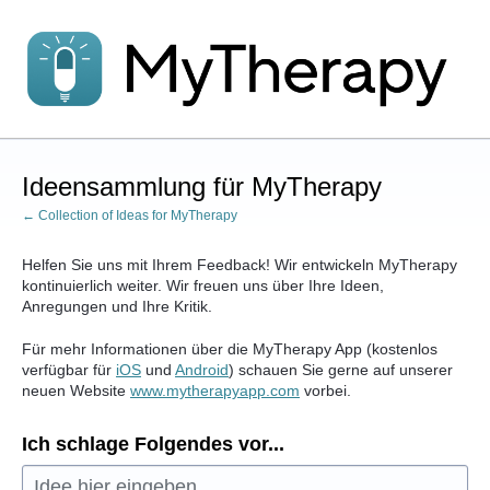
Zum
Inhalt
springen
Ideensammlung für MyTherapy
← Collection of Ideas for MyTherapy
Helfen Sie uns mit Ihrem Feedback! Wir entwickeln MyTherapy
kontinuierlich weiter. Wir freuen uns über Ihre Ideen,
Anregungen und Ihre Kritik.
Für mehr Informationen über die MyTherapy App (kostenlos
verfügbar für
iOS
und
Android
) schauen Sie gerne auf unserer
neuen Website
www.mytherapyapp.com
vorbei.
Ich schlage Folgendes vor...
Idee hier eingeben