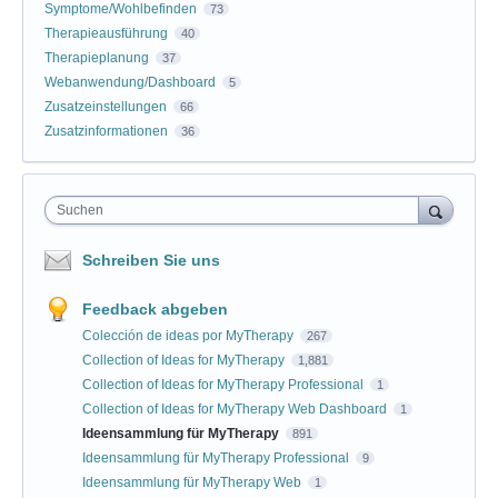
Symptome/Wohlbefinden
73
Therapieausführung
40
Therapieplanung
37
Webanwendung/Dashboard
5
Zusatzeinstellungen
66
Zusatzinformationen
36
Suchen
Schreiben Sie uns
Feedback abgeben
Colección de ideas por MyTherapy
267
Collection of Ideas for MyTherapy
1,881
Collection of Ideas for MyTherapy Professional
1
Collection of Ideas for MyTherapy Web Dashboard
1
Ideensammlung für MyTherapy
891
Ideensammlung für MyTherapy Professional
9
Ideensammlung für MyTherapy Web
1