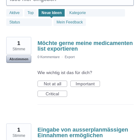
892
Aktive
Top
Neue
Ideen
Kategorie
gefundene
Ergebnisse
Status
Mein Feedback
1
Möchte gerne meine medicamenten
list exportieren
Stimme
0 Kommentare
·
Export
Abstimmen
Wie wichtig ist das für dich?
Not at all
Important
Critical
1
Eingabe von ausserplanmässigen
Einnahmen ermöglichen
Stimme