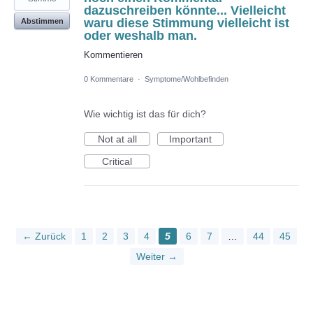
dazuschreiben könnte... Vielleicht
waru diese Stimmung vielleicht ist
Abstimmen
oder weshalb man.
Kommentieren
0 Kommentare
·
Symptome/Wohlbefinden
Wie wichtig ist das für dich?
Not at all
Important
Critical
← Zurück
1
2
3
4
5
6
7
…
44
45
Weiter →