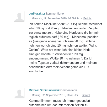
derKoraktor
kommentierte
·
Mittwoch, 11. September 2019, 06:39 Uhr
·
Bericht
Ich nehme Medikinet Adult (ADHS).Nehme Medikinet
adult 10mg und 20mg. Habe keinen festen Zeitplan
zur einrahme zeit. Habe eine Herddosis die Ich mir
täglich zuführen darf ( 50 mg) . Manchmal passiert
es (wie grade eben) das Ich eine 20 mg Tablette
nehmen wo Ich eine 10 mg nehmen wollte. "Adhs
Gehirn". Wäre net wenn Ich eine kleine Notiz
einfügen könnte. " Versehentlich 20 mg
eingenommen. Wollte 10 mg nehmen ". Da Ich
meine Tapeten verlauf dokumentiere und meinem
behandelten Arzt mein verlauf gerne als PDF
zuschicke.
Michael Schiminowski
kommentierte
·
Montag, 02. September 2019, 20:42 Uhr
·
Bericht
Kammerflimmern muss ich immer gesondert
aufschreiben um das mit meinen Ärzten zu