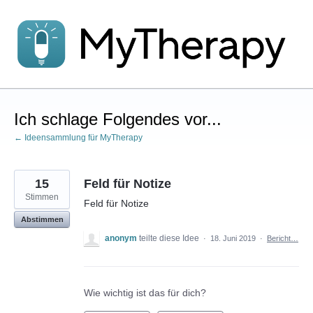
Zum
Inhalt
springen
Ich schlage Folgendes vor...
← Ideensammlung für MyTherapy
15
Feld für Notize
Stimmen
Feld für Notize
Abstimmen
anonym
teilte diese Idee
·
18. Juni 2019
·
Bericht…
Wie wichtig ist das für dich?