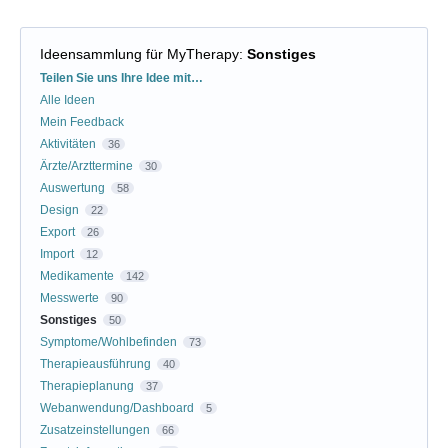
Ideensammlung für MyTherapy
:
Sonstiges
Kategorien
Teilen Sie uns Ihre Idee mit…
Alle Ideen
Mein Feedback
Aktivitäten
36
Ärzte/Arzttermine
30
Auswertung
58
Design
22
Export
26
Import
12
Medikamente
142
Messwerte
90
Sonstiges
50
Symptome/Wohlbefinden
73
Therapieausführung
40
Therapieplanung
37
Webanwendung/Dashboard
5
Zusatzeinstellungen
66