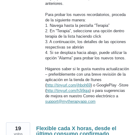
anteriores.
Para probar los nuevos recordatorios, proceda
de la siguiente manera:
1. Navega hasta la pestaña “Terapia”
2. En “Terapia”, seleccione una opción dentro
terapia de la lista haciendo click
3. A continuación, los detalles de las opciones
respectivas se abrirán
4. Si se desplaza hacia abajo, puede utilizar la
opción “Alarma” para probar los nuevos tonos.
Háganos saber si le gusta nuestra actualización
– preferiblemente con una breve revisión de la
aplicación en la tienda de Itunes
(
http://tinyurl.com/jhboh69
) o GooglePlay -Store
(
http://tinyurl.com/h3j9qja
) o para sugerencias
de mejora en nuestro Correo electrónico a
support@mytherapyapp.com
19
Flexible cada X horas, desde el
último consumo confirmado
votos