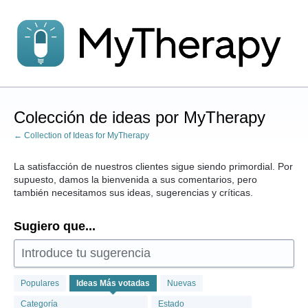
saltar
al
contenido
Colección de ideas por MyTherapy
← Collection of Ideas for MyTherapy
La satisfacción de nuestros clientes sigue siendo primordial. Por
supuesto, damos la bienvenida a sus comentarios, pero
también necesitamos sus ideas, sugerencias y críticas.
Sugiero que...
Introduce tu sugerencia
267
Populares
Ideas
Más votadas
Nuevas
resultados
encontrados
Categoría
Estado