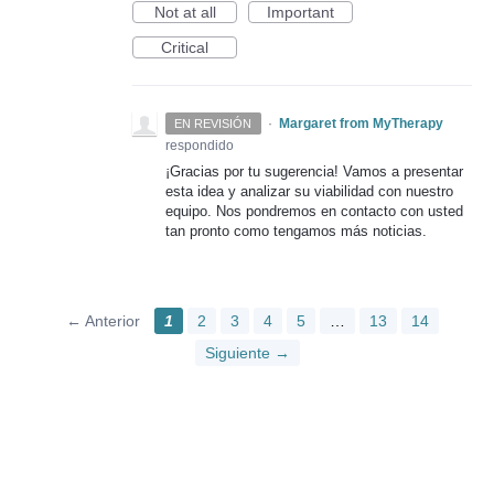
Not at all
Important
Critical
·
Margaret from MyTherapy
EN REVISIÓN
respondido
¡Gracias por tu sugerencia! Vamos a presentar
esta idea y analizar su viabilidad con nuestro
equipo. Nos pondremos en contacto con usted
tan pronto como tengamos más noticias.
← Anterior
1
2
3
4
5
…
13
14
Siguiente →