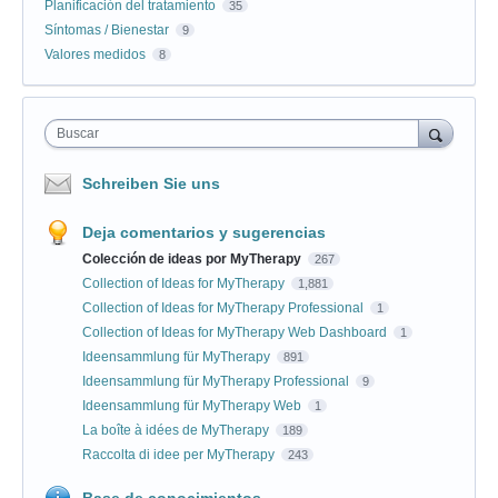
Planificación del tratamiento
35
Síntomas / Bienestar
9
Valores medidos
8
Buscar
Schreiben Sie uns
Deja comentarios y sugerencias
Colección de ideas por MyTherapy
267
Collection of Ideas for MyTherapy
1,881
Collection of Ideas for MyTherapy Professional
1
Collection of Ideas for MyTherapy Web Dashboard
1
Ideensammlung für MyTherapy
891
Ideensammlung für MyTherapy Professional
9
Ideensammlung für MyTherapy Web
1
La boîte à idées de MyTherapy
189
Raccolta di idee per MyTherapy
243
Base de conocimientos