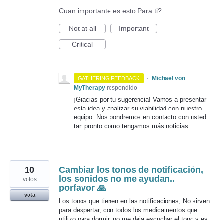
Cuan importante es esto Para ti?
Not at all
Important
Critical
·
Michael von
GATHERING FEEDBACK
MyTherapy
respondido
¡Gracias por tu sugerencia! Vamos a presentar
esta idea y analizar su viabilidad con nuestro
equipo. Nos pondremos en contacto con usted
tan pronto como tengamos más noticias.
10
Cambiar los tonos de notificación,
los sonidos no me ayudan..
votos
porfavor 🙏
vota
Los tonos que tienen en las notificaciones, No sirven
para despertar, con todos los medicamentos que
utilizo para dormir, no me deja escuchar el tono y es