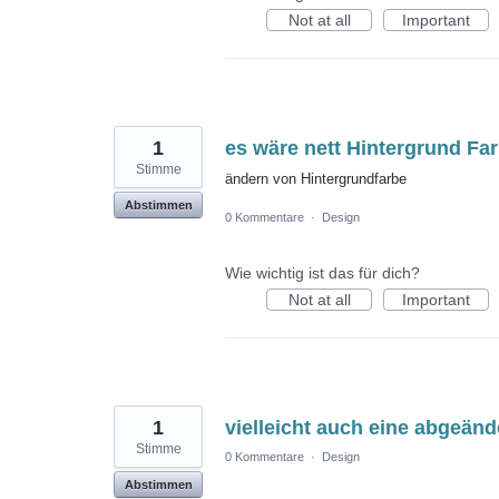
Not at all
Important
1
es wäre nett Hintergrund Fa
Stimme
ändern von Hintergrundfarbe
Abstimmen
0 Kommentare
·
Design
Wie wichtig ist das für dich?
Not at all
Important
1
vielleicht auch eine abgeände
Stimme
0 Kommentare
·
Design
Abstimmen