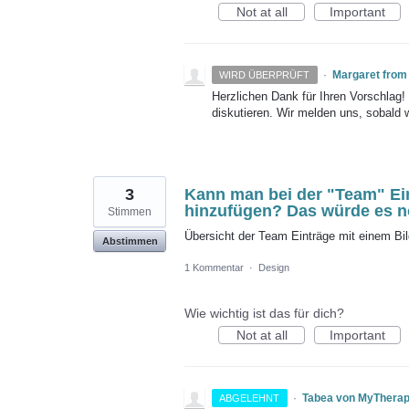
Not at all
Important
·
Margaret from
WIRD ÜBERPRÜFT
Herzlichen Dank für Ihren Vorschlag
diskutieren. Wir melden uns, sobald 
3
Kann man bei der "Team" Ein
hinzufügen? Das würde es n
Stimmen
Übersicht der Team Einträge mit einem Bil
Abstimmen
1 Kommentar
·
Design
Wie wichtig ist das für dich?
Not at all
Important
·
Tabea von MyThera
ABGELEHNT