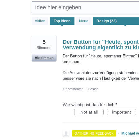
Idee hier eingeben
22
Aktive
Top
Ideen
Neue
gefundene
Ergebnisse
5
Der Button für "Heute, sponta
Verwendung eigentlich zu kle
Stimmen
Der Button für "Heute, spontaner Eintrag" i
Abstimmen
erreichen.
Die Auswahl der zur Verfügung stehenden M
besser wäre sie nach Häufigkeit der Verwe
1 Kommentar
·
Design
Wie wichtig ist das für dich?
Not at all
Important
·
Michael 
GATHERING FEEDBACK