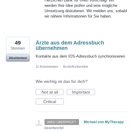
Herzlichen Dank für Ihren Vorschlag! Wir
werden Ihre Idee prüfen und eine mögliche
Umsetzung diskutieren. Wir melden uns, sobald
wir nähere Informationen für Sie haben.
49
Ärzte aus dem Adressbuch
übernehmen
Stimmen
Kontakte aus dem IOS-Adressbuch synchronisieren
Abstimmen
11 Kommentare
·
Ärzte/Arzttermine
Wie wichtig ist das für dich?
Not at all
Important
Critical
·
Michael von MyTherapy
WIRD ÜBERPRÜFT
beantwortet