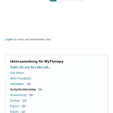
Login
für neue und bestehende User
Ideensammlung für MyTherapy
Kategorien
Teilen Sie uns Ihre Idee mit…
Alle Ideen
Mein Feedback
Aktivitäten
36
Ärzte/Arzttermine
30
Auswertung
58
Design
22
Export
26
Import
12