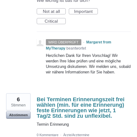
Wie wichtig ist das für dich?
Not at all
Important
Critical
·
Margaret from
WIRD ÜBERPRÜFT
MyTherapy
beantwortet
Herzlichen Dank für Ihren Vorschlag! Wir
werden Ihre Idee prüfen und eine mögliche
Umsetzung diskutieren. Wir melden uns, sobald
wir nähere Informationen für Sie haben.
6
Bei Terminen Erinnerungszeit frei
wählen (min. für eine Erinnerung)
Stimmen
feste Erinnerungen wie jetzt, 1
Tag/2 Std. sind zu unflexibel.
Abstimmen
Termin Erinnerung
0 Kommentare
·
Ärzte/Arzttermine