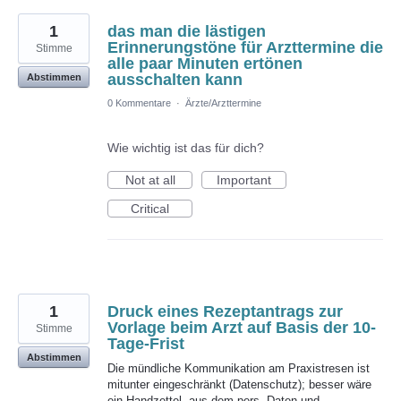
1
das man die lästigen
Erinnerungstöne für Arzttermine die
Stimme
alle paar Minuten ertönen
ausschalten kann
Abstimmen
0 Kommentare
·
Ärzte/Arzttermine
Wie wichtig ist das für dich?
Not at all
Important
Critical
1
Druck eines Rezeptantrags zur
Vorlage beim Arzt auf Basis der 10-
Stimme
Tage-Frist
Abstimmen
Die mündliche Kommunikation am Praxistresen ist
mitunter eingeschränkt (Datenschutz); besser wäre
ein Handzettel, aus dem pers. Daten und