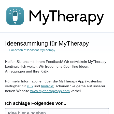
Zum
Inhalt
springen
Ideensammlung für MyTherapy
← Collection of Ideas for MyTherapy
Helfen Sie uns mit Ihrem Feedback! Wir entwickeln MyTherapy
kontinuierlich weiter. Wir freuen uns über Ihre Ideen,
Anregungen und Ihre Kritik.
Für mehr Informationen über die MyTherapy App (kostenlos
verfügbar für
iOS
und
Android
) schauen Sie gerne auf unserer
neuen Website
www.mytherapyapp.com
vorbei.
Ich schlage Folgendes vor...
Idee hier eingeben