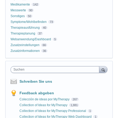
Medikamente
142
Messwerte
90
Sonstiges
50
Symptome/Wohlbefinden
73
Therapieausführung
40
Therapieplanung
37
Webanwendung/Dashboard
5
Zusatzeinstellungen
66
Zusatzinformationen
36
Suchen
Schreiben Sie uns
Feedback abgeben
Colección de ideas por MyTherapy
267
Collection of Ideas for MyTherapy
1,881
Collection of Ideas for MyTherapy Professional
1
Collection of Ideas for MyTherapy Web Dashboard
1