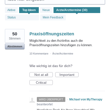
30
Aktive
Top
Ideen
Neue
gefundene
Ergebnisse
Status
Mein Feedback
50
Praxisöffnungszeiten
Stimmen
Möglichkeit zu den Arztinfos auch die
Praxisöffnungszeiten hinzufügen zu können.
Abstimmen
10 Kommentare
·
Ärzte/Arzttermine
Wie wichtig ist das für dich?
Not at all
Important
Critical
·
Michael von MyTherapy
WIRD ÜBERPRÜFT
beantwortet