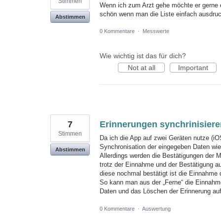
Stimmen
Wenn ich zum Arzt gehe möchte er gerne 
schön wenn man die Liste einfach ausdru
Abstimmen
0 Kommentare
·
Messwerte
Wie wichtig ist das für dich?
Not at all
Important
7
Erinnerungen synchrinisiere
Stimmen
Da ich die App auf zwei Geräten nutze (iOS
Synchronisation der eingegeben Daten wie 
Abstimmen
Allerdings werden die Bestätigungen der 
trotz der Einnahme und der Bestätigung a
diese nochmal bestätigt ist die Einnahme d
So kann man aus der „Ferne“ die Einnahme
Daten und das Löschen der Erinnerung au
0 Kommentare
·
Auswertung