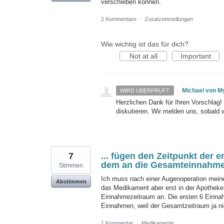
verschieben können.
2 Kommentare
·
Zusatzeinstellungen
Wie wichtig ist das für dich?
Not at all
Important
·
Michael von M
WIRD ÜBERPRÜFT
Herzlichen Dank für Ihren Vorschlag
diskutieren. Wir melden uns, sobald 
7
... fügen den Zeitpunkt der
dem an die Gesamteinnahmeze
Stimmen
Ich muss nach einer Augenoperation mei
Abstimmen
das Medikament aber erst in der Apotheke
Einnahmezeitraum an. Die ersten 6 Einnahm
Einnahmen, weil der Gesamtzeitraum ja ni
1 Kommentar
·
Medikamente