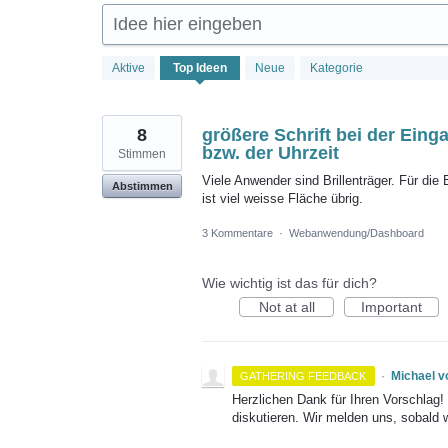
Idee hier eingeben
892
Aktive
Top
Ideen
Neue
Kategorie
gefundene
Ergebnisse
8
größere Schrift bei der Eing
bzw. der Uhrzeit
Stimmen
Viele Anwender sind Brillenträger. Für di
Abstimmen
ist viel weisse Fläche übrig.
3 Kommentare
·
Webanwendung/Dashboard
Wie wichtig ist das für dich?
Not at all
Important
·
Michael 
GATHERING FEEDBACK
Herzlichen Dank für Ihren Vorschlag
diskutieren. Wir melden uns, sobald 