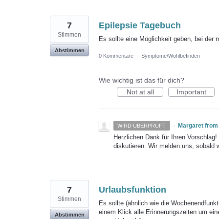
7
Epilepsie Tagebuch
Stimmen
Es sollte eine Möglichkeit geben, bei der
Abstimmen
0 Kommentare
·
Symptome/Wohlbefinden
Wie wichtig ist das für dich?
Not at all
Important
·
Margaret from
WIRD ÜBERPRÜFT
Herzlichen Dank für Ihren Vorschlag
diskutieren. Wir melden uns, sobald 
7
Urlaubsfunktion
Stimmen
Es sollte (ähnlich wie die Wochenendfunkt
einem Klick alle Erinnerungszeiten um ei
Abstimmen