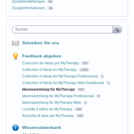
Zusatzeinstellungen
66
Zusatzinformationen
36
Suchen
Schreiben Sie uns
Feedback abgeben
Colección de ideas por MyTherapy
267
Collection of Ideas for MyTherapy
1,881
Collection of Ideas for MyTherapy Professional
1
Collection of Ideas for MyTherapy Web Dashboard
1
Ideensammlung für MyTherapy
891
Ideensammlung für MyTherapy Professional
9
Ideensammlung für MyTherapy Web
1
La boîte à idées de MyTherapy
189
Raccolta di idee per MyTherapy
243
Wissensdatenbank