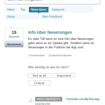
892
Aktive
Top
Neue
Ideen
Kategorie
gefundene
Ergebnisse
Status
Mein Feedback
15
Info über Neuerungen
Stimmen
Es wäre Toll wenn es eine Info über Neuerungen
gäbe wenn es ein Update gibt. Vorallem wenn es
Abstimmen
Neuerungen in der Funktion der App sind.
2 Kommentare
·
Zusatzinformationen
Wie wichtig ist das für dich?
Not at all
Important
Critical
·
Christian von MyTherapy
WIRD ÜBERPRÜFT
beantwortet