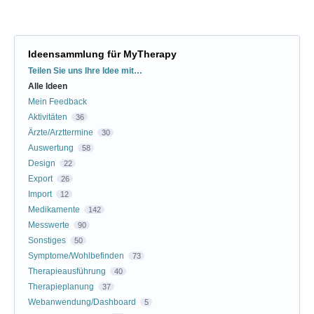
Ideensammlung für MyTherapy
Kategorien
Teilen Sie uns Ihre Idee mit…
Alle Ideen
Mein Feedback
Aktivitäten
36
Ärzte/Arzttermine
30
Auswertung
58
Design
22
Export
26
Import
12
Medikamente
142
Messwerte
90
Sonstiges
50
Symptome/Wohlbefinden
73
Therapieausführung
40
Therapieplanung
37
Webanwendung/Dashboard
5