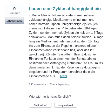
9
bauen eine Zyklusabhängigkeit ein
Stimmen
mMeine Idee ist folgende: viele Frauen müssen
zyklusabhängige Medikamente einnehmen und
Abstimmen
haben normale, sprich unregelmäßige Zyklen (ich
meine nicht die mit der Pille getakteten 28-Tage-
Zyklen, sondern normale Zyklen die halt um 1-3 Tage
schwanken). Man muss dann beispielsweise 14 Tage
lang ein Medikament nehmen und ab dem 15. Tag
bis zum Einsetzen der Regel ein anderes (diese
Einnahmenlänge variiertdann halt, aber das ist
gewollt so). Könnten Sie bitte in Ihrer Zyklische-
Einnahme-Funktion einen von der Benutzerin zu
bestimmenden Anfangstag einführen? Die Frau muss
dann immer am 1. Tag der Regel den Zyklusbeginn
eingeben und Ihr Programm berechnet dann die
Einnahmetage aus.…
Mehr
2 Kommentare
·
Therapieplanung
Wie wichtig ist das für dich?
Not at all
Important