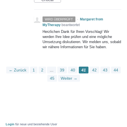
·
Margaret from
WIRD ÜBERPRÜFT
MyTherapy
beantwortet
Herzlichen Dank für Ihren Vorschlag! Wir
werden Ihre Idee prüfen und eine mögliche
Umsetzung diskutieren. Wir melden uns, sobald
wir nähere Informationen für Sie haben.
← Zurück
1
2
…
39
40
41
42
43
44
45
Weiter →
Login
für neue und bestehende User