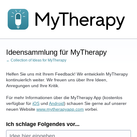
Zum
Inhalt
springen
Ideensammlung für MyTherapy
← Collection of Ideas for MyTherapy
Helfen Sie uns mit Ihrem Feedback! Wir entwickeln MyTherapy
kontinuierlich weiter. Wir freuen uns über Ihre Ideen,
Anregungen und Ihre Kritik.
Für mehr Informationen über die MyTherapy App (kostenlos
verfügbar für
iOS
und
Android
) schauen Sie gerne auf unserer
neuen Website
www.mytherapyapp.com
vorbei.
Ich schlage Folgendes vor...
Idee hier eingeben